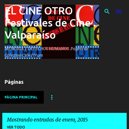
EL CINE OTRO
Ir al contenido principal
Festivales de Cine .
Valparaíso
MEMORIA Y DERECHOS HUMANOS .Pagina de
Colectivo Cine Fórum
Páginas
PÁGINA PRINCIPAL
Mostrando entradas de enero, 2015
VER TODO