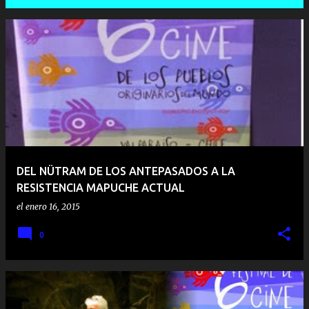
E
n
t
r
a
d
a
DEL NÜTRAM DE LOS ANTEPASADOS A LA
s
RESISTENCIA MAPUCHE ACTUAL
el
enero 16, 2015
0